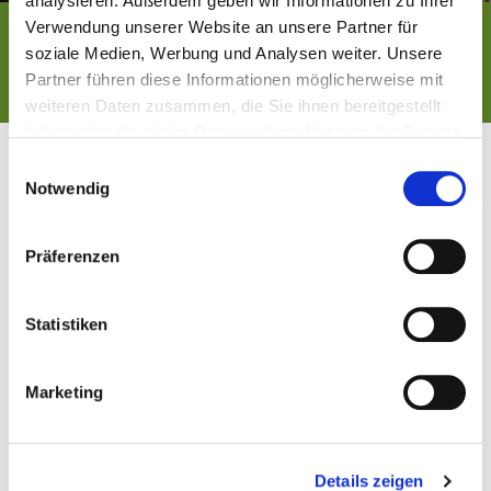
analysieren. Außerdem geben wir Informationen zu Ihrer
Verwendung unserer Website an unsere Partner für
FERNWÄRMEVERSORGUNG
soziale Medien, Werbung und Analysen weiter. Unsere
Partner führen diese Informationen möglicherweise mit
weiteren Daten zusammen, die Sie ihnen bereitgestellt
haben oder die sie im Rahmen Ihrer Nutzung der Dienste
gesammelt haben.
Einwilligungsauswahl
Notwendig
Präferenzen
Statistiken
Marketing
Ab sofort kümmern sich die
Stadtwerke München (SWM) um die
umweltfreundliche und zuverlässige
Details zeigen