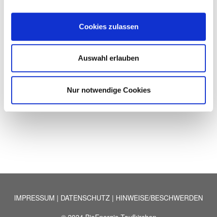
Fernwärmeversorgung im bisherigen
Versorgungsgebiet der BioEnergie
Cookies zulassen
Taufkirchen GmbH.
Lernen Sie die Stadtwerke München
Auswahl erlauben
hier
kennen.
Nur notwendige Cookies
IMPRESSUM
|
DATENSCHUTZ
|
HINWEISE/BESCHWERDEN