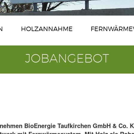
N
HOLZANNAHME
FERNWÄRME
JOBANGEBOT
nehmen BioEnergie Taufkirchen GmbH & Co. K
twerk mit Fernwärmesystem. Mit Holz als Rohst