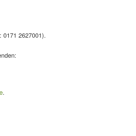
.: 0171 2627001).
senden:
e
.