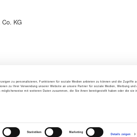
& Co. KG
zeigen zu personalisieren, Funktionen für soziale Medien anbieten zu können und die Zugriffe 
ionen zu Ihrer Verwendung unserer Website an unsere Partner für soziale Medien, Werbung und 
n möglicherweise mit weiteren Daten zusammen, die Sie ihnen bereitgestellt haben oder die sie 
IMPRESSUM
|
DATENSCHUTZ
|
HINWEISE/BESCHWERDEN
Statistiken
Marketing
© 2024 BioEnergie Taufkirchen
Details zeigen