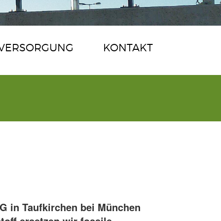
VERSORGUNG
KONTAKT
G in Taufkirchen bei München
off ersetzen wir fossile